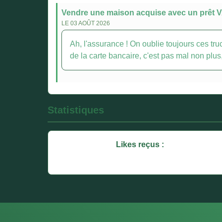
Vendre une maison acquise avec un prêt VA
LE 03 AOÛT 2026
Ah, l'assurance ! On oublie toujours ces tr
de la carte bancaire, c'est pas mal non plu
Statistiques
Likes reçus :