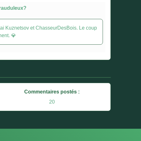
frauduleux?
ikolai Kuznetsov et ChasseurDesBois. Le coup
hent. 💎
Commentaires postés :
20