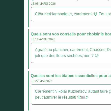
LE 08 MARS 2026
ClôturierHarmonique, carrément! 😅 Faut pas 
Quels sont vos conseils pour choisir le bo
LE 18 AVRIL 2026
Agrafé au plancher, carrément, ChasseurDesB
joli que des fleurs séchées, non ? 😜
Quelles sont les étapes essentielles pour 
LE 27 MAI 2026
Carrément Nikolai Kuznetsov, autant faire ça
peut admirer le résultat! 👏🏼🌷