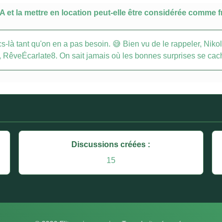
 et la mettre en location peut-elle être considérée comme 
ucs-là tant qu'on en a pas besoin. 😅 Bien vu de le rappeler, N
s, RêveÉcarlate8. On sait jamais où les bonnes surprises se cac
Discussions créées :
15