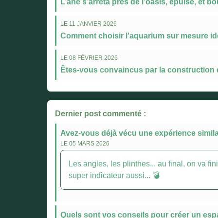
L’âne s’arrêta près de l’oasis, épuisé, et bou
LE 11 JANVIER 2026
Comment choisir l'aquarium sur mesure idéa
LE 08 FÉVRIER 2026
Êtes-vous convaincus par la construction 
Dernier post commenté :
Avez-vous déjà vécu une expérience similai
LE 05 MARS 2026
Les angles, les plinthes... au final, on va 
super indicateur aussi... 💣
Quels sont vos conseils pour créer un espa