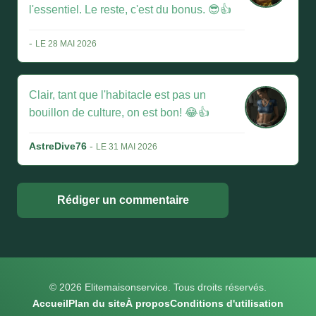
l'essentiel. Le reste, c'est du bonus. 😎👍
-
LE 28 MAI 2026
Clair, tant que l'habitacle est pas un
bouillon de culture, on est bon! 😂👍
AstreDive76
-
LE 31 MAI 2026
Rédiger un commentaire
© 2026 Elitemaisonservice. Tous droits réservés.
Accueil
Plan du site
À propos
Conditions d'utilisation