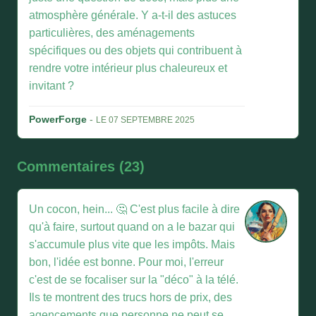
atmosphère générale. Y a-t-il des astuces
particulières, des aménagements
spécifiques ou des objets qui contribuent à
rendre votre intérieur plus chaleureux et
invitant ?
PowerForge
-
LE 07 SEPTEMBRE 2025
Commentaires (23)
Un cocon, hein... 🤔 C'est plus facile à dire
qu'à faire, surtout quand on a le bazar qui
s'accumule plus vite que les impôts. Mais
bon, l'idée est bonne. Pour moi, l'erreur
c'est de se focaliser sur la "déco" à la télé.
Ils te montrent des trucs hors de prix, des
agencements que personne ne peut se