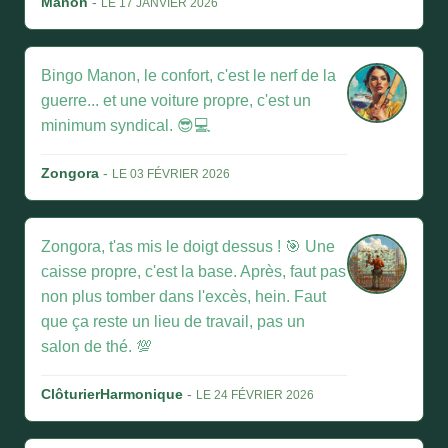
Manon
-
LE 17 JANVIER 2026
Bingo Manon, le confort, c'est le nerf de la
guerre... et une voiture propre, c'est un
minimum syndical. 😎💻
Zongora
-
LE 03 FÉVRIER 2026
Zongora, t'as mis le doigt dessus ! 🎯 Une
caisse propre, c'est la base. Après, faut pas
non plus tomber dans l'excès, hein. Faut
que ça reste un lieu de travail, pas un
salon de thé. 💯
ClôturierHarmonique
-
LE 24 FÉVRIER 2026