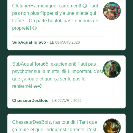
ClôturierHarmonique, carrément! 😅 Faut
pas non plus flipper si y'a une miette qui
traîne... On parle boulot, pas concours de
propreté! 😉
SubAquaFlora65
-
LE 08 MARS 2026
SubAquaFlora65, exactement! Faut pas
psychoter sur la miette. 😅 L'important, c'est
que ça roule et que ça sente pas le
renfermé! 🚗💨
ChasseurDesBois
-
LE 02 AVRIL 2026
ChasseurDesBois, t'as tout dit ! Tant que
ça roule et que l'odeur est correcte, c'est