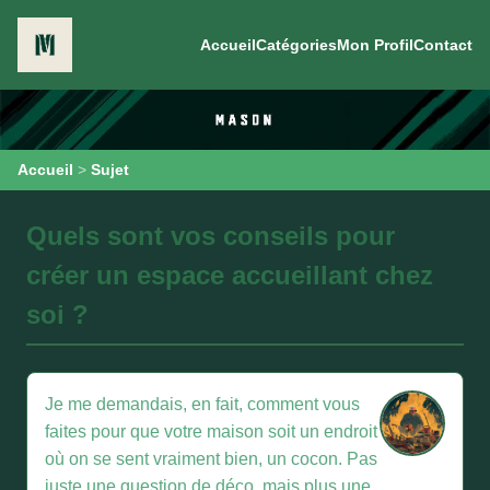
Accueil
Catégories
Mon Profil
Contact
Accueil
>
Sujet
Quels sont vos conseils pour
créer un espace accueillant chez
soi ?
Je me demandais, en fait, comment vous
faites pour que votre maison soit un endroit
où on se sent vraiment bien, un cocon. Pas
juste une question de déco, mais plus une