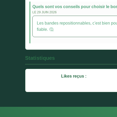
Quels sont vos conseils pour choisir le bo
LE 29 JUIN 2026
Les bandes repositionnables, c'est bien pour 
fiable. 🤔
Statistiques
Likes reçus :