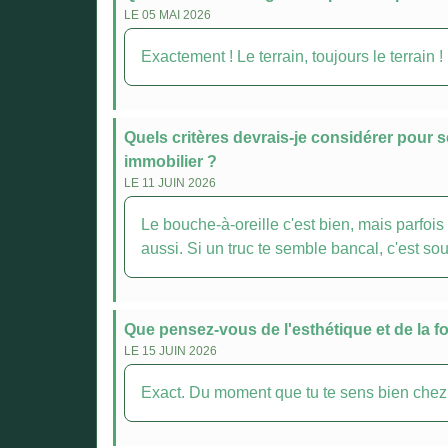
LE 05 MAI 2026
Exactement ! Le terrain, toujours le terrain 
Quels critères devrais-je considérer pour 
immobilier ?
LE 11 JUIN 2026
Le bouche-à-oreille c'est bien, mais parfoi
aussi. Si un truc te semble bancal, c'est sou
Que pensez-vous de l'esthétique et de la f
LE 15 JUIN 2026
Exact. Du moment que tu te sens bien chez toi