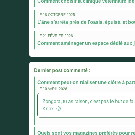
Comment choisir la clinique vétérinaire i
LE 18 OCTOBRE 2025
L’âne s’arrêta près de l’oasis, épuisé, et bou
LE 21 FÉVRIER 2026
Comment aménager un espace dédié aux je
Dernier post commenté :
Comment peut-on réaliser une clôtre à parti
LE 10 AVRIL 2026
Zongora, tu as raison, c'est pas le but de fa
Knox. 😜
Quels sont vos magazines préférés pour re