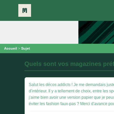
Accueil
>
Sujet
Quels sont vos magazines préf
Salut les décos addicts ! Je me demandais jus
d'intérieur. Il y a tellement de choix, entre les s
j'aime bien avoir une version papier que je peu
éviter les fashion faux-pas ? Merci d'avance po