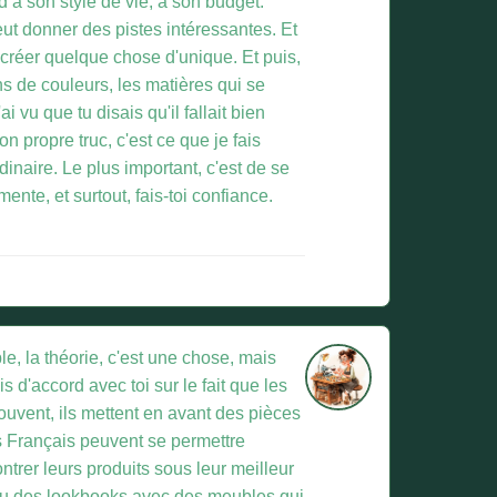
d à son style de vie, à son budget.
eut donner des pistes intéressantes. Et
e créer quelque chose d'unique. Et puis,
ns de couleurs, les matières qui se
 vu que tu disais qu'il fallait bien
son propre truc, c'est ce que je fais
dinaire. Le plus important, c'est de se
mente, et surtout, fais-toi confiance.
e, la théorie, c'est une chose, mais
s d'accord avec toi sur le fait que les
Souvent, ils mettent en avant des pièces
s Français peuvent se permettre
ontrer leurs produits sous leur meilleur
ai vu des lookbooks avec des meubles qui