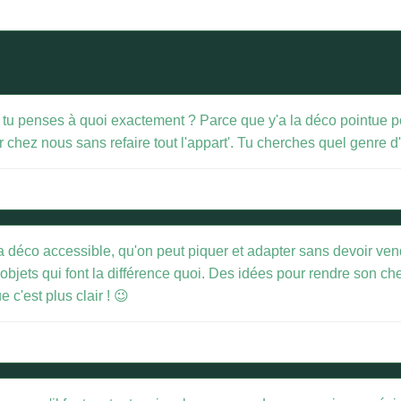
tu penses à quoi exactement ? Parce que y'a la déco pointue pour 
 chez nous sans refaire tout l'appart'. Tu cherches quel genre d'
la déco accessible, qu'on peut piquer et adapter sans devoir ven
bjets qui font la différence quoi. Des idées pour rendre son che
 c'est plus clair ! 😉