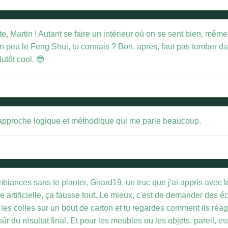
, Martin ! Autant se faire un intérieur où on se sent bien, même si
n peu le Feng Shui, tu connais ? Bon, après, faut pas tomber dan
utôt cool. 😎
e approche logique et méthodique qui me parle beaucoup.
biances sans te planter, Girard19, un truc que j'ai appris avec l
rtificielle, ça fausse tout. Le mieux, c'est de demander des éch
 les colles sur un bout de carton et tu regardes comment ils réag
 sûr du résultat final. Et pour les meubles ou les objets, pareil, 