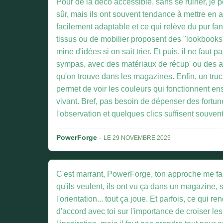
Pour de la déco accessible, sans se ruiner, je 
sûr, mais ils ont souvent tendance à mettre en ava
facilement adaptable et ce qui relève du pur fa
tissus ou de mobilier proposent des "lookbooks"
mine d'idées si on sait trier. Et puis, il ne fau
sympas, avec des matériaux de récup' ou des a
qu'on trouve dans les magazines. Enfin, un tru
permet de voir les couleurs qui fonctionnent e
vivant. Bref, pas besoin de dépenser des fortu
l'observation et quelques clics suffisent souve
PowerForge
-
LE 29 NOVEMBRE 2025
C'est marrant, PowerForge, ton approche me fai
qu'ils veulent, ils ont vu ça dans un magazine, sur
l'orientation... tout ça joue. Et parfois, ce qui
d'accord avec toi sur l'importance de croiser l