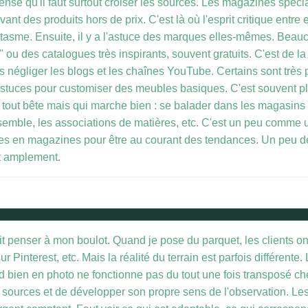
pense qu'il faut surtout croiser les sources. Les magazines spéc
nt des produits hors de prix. C'est là où l'esprit critique entre en
ntasme. Ensuite, il y a l'astuce des marques elles-mêmes. Beauc
 ou des catalogues très inspirants, souvent gratuits. C'est de la
t pas négliger les blogs et les chaînes YouTube. Certains sont trè
stuces pour customiser des meubles basiques. C'est souvent plu
c tout bête mais qui marche bien : se balader dans les magasins
nsemble, les associations de matières, etc. C'est un peu comme
nes en magazines pour être au courant des tendances. Un peu de
nt amplement.
t penser à mon boulot. Quand je pose du parquet, les clients on
 Pinterest, etc. Mais la réalité du terrain est parfois différente. 
 rend bien en photo ne fonctionne pas du tout une fois transposé c
es sources et de développer son propre sens de l'observation. Le