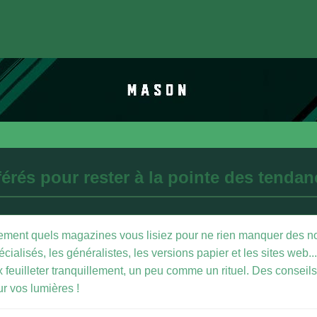
érés pour rester à la pointe des tenda
tement quels magazines vous lisiez pour ne rien manquer des 
pécialisés, les généralistes, les versions papier et les sites web..
x feuilleter tranquillement, un peu comme un rituel. Des conseil
ur vos lumières !