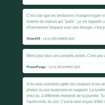
C'est clair que les tendances changent hyper vite
histoire de maison qui "parle", ça me rappelle u
d'harmoniser l'espace avec son énergie, c'est pl
Girard19
-
LE 01 DÉCEMBRE 2025
Merci pour tous ces conseils avisés. C'est un
PowerForge
-
LE 01 DÉCEMBRE 2025
Si tu veux vraiment capter les couleurs et les am
photos ou aux nuanciers en magasin. La lumière a
chez toi, à différents moments de la journée. Tu
l'après-midi, du soir. C'est le seul moyen d'être