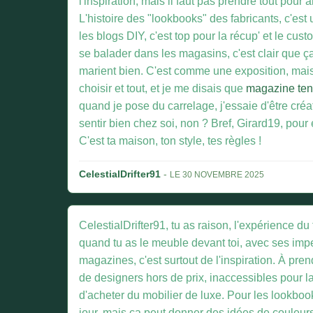
l'inspiration, mais il faut pas prendre tout pour
L'histoire des "lookbooks" des fabricants, c'est
les blogs DIY, c'est top pour la récup' et le cu
se balader dans les magasins, c'est clair que ç
marient bien. C'est comme une exposition, mais av
choisir et tout, et je me disais que
magazine te
quand je pose du carrelage, j'essaie d'être créat
sentir bien chez soi, non ? Bref, Girard19, pour é
C'est ta maison, ton style, tes règles !
CelestialDrifter91
-
LE 30 NOVEMBRE 2025
CelestialDrifter91, tu as raison, l'expérience d
quand tu as le meuble devant toi, avec ses imperf
magazines, c'est surtout de l'inspiration. À pre
de designers hors de prix, inaccessibles pour 
d'acheter du mobilier de luxe. Pour les lookbooks
jour, mais ça peut donner des idées de couleurs,