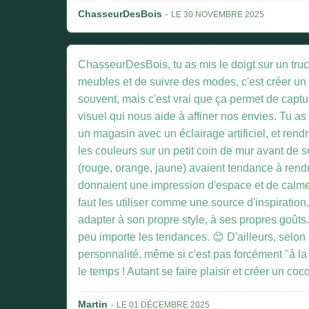
ChasseurDesBois
-
LE 30 NOVEMBRE 2025
ChasseurDesBois, tu as mis le doigt sur un truc 
meubles et de suivre des modes, c'est créer un 
souvent, mais c'est vrai que ça permet de captur
visuel qui nous aide à affiner nos envies. Tu a
un magasin avec un éclairage artificiel, et rend
les couleurs sur un petit coin de mur avant de 
(rouge, orange, jaune) avaient tendance à rendre
donnaient une impression d'espace et de calme. 
faut les utiliser comme une source d'inspiratio
adapter à son propre style, à ses propres goûts. 
peu importe les tendances. 😊 D'ailleurs, selon
personnalité, même si c'est pas forcément "à l
le temps ! Autant se faire plaisir et créer un c
Martin
-
LE 01 DÉCEMBRE 2025