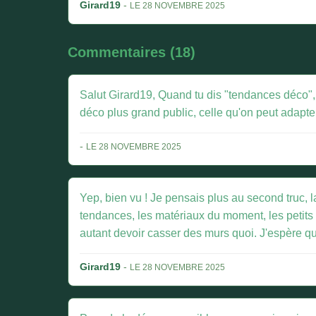
Girard19
-
LE 28 NOVEMBRE 2025
Commentaires (18)
Salut Girard19, Quand tu dis "tendances déco", 
déco plus grand public, celle qu'on peut adapter
-
LE 28 NOVEMBRE 2025
Yep, bien vu ! Je pensais plus au second truc, 
tendances, les matériaux du moment, les petits o
autant devoir casser des murs quoi. J'espère que
Girard19
-
LE 28 NOVEMBRE 2025