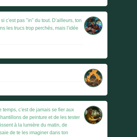
 c'est pas "in" du tout. D'ailleurs, ton
s les trucs trop perchés, mais l'idée
e temps, c'est de jamais se fier aux
antillons de peinture et de les tester
issent à la lumière du matin, de
essaie de te les imaginer dans ton