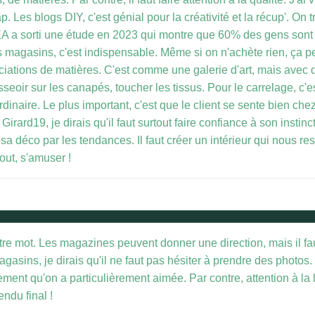
ap. Les blogs DIY, c'est génial pour la créativité et la récup'. On
A a sorti une étude en 2023 qui montre que 60% des gens sont 
 des magasins, c'est indispensable. Même si on n'achète rien, ça p
iations de matières. C'est comme une galerie d'art, mais avec 
seoir sur les canapés, toucher les tissus. Pour le carrelage, c'est 
ordinaire. Le plus important, c'est que le client se sente bien ch
Girard19, je dirais qu'il faut surtout faire confiance à son insti
ter sa déco par les tendances. Il faut créer un intérieur qui nous 
tout, s'amuser !
le maître mot. Les magazines peuvent donner une direction, mais il 
 magasins, je dirais qu'il ne faut pas hésiter à prendre des phot
ent qu'on a particulièrement aimée. Par contre, attention à la
ndu final !