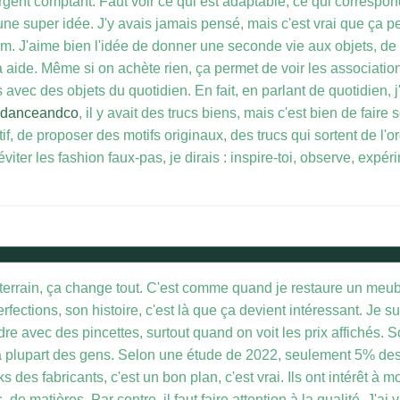
 argent comptant. Faut voir ce qui est adaptable, ce qui correspon
 une super idée. J'y avais jamais pensé, mais c'est vrai que ça p
stom. J'aime bien l'idée de donner une seconde vie aux objets, d
a aide. Même si on achète rien, ça permet de voir les associatio
ec des objets du quotidien. En fait, en parlant de quotidien, j'ai
ndanceandco
, il y avait des trucs biens, mais c'est bien de faire 
if, de proposer des motifs originaux, des trucs qui sortent de l'or
viter les fashion faux-pas, je dirais : inspire-toi, observe, expéri
u terrain, ça change tout. C'est comme quand je restaure un meubl
ections, son histoire, c'est là que ça devient intéressant. Je sui
ndre avec des pincettes, surtout quand on voit les prix affichés. 
la plupart des gens. Selon une étude de 2022, seulement 5% de
 des fabricants, c'est un bon plan, c'est vrai. Ils ont intérêt à m
 de matières. Par contre, il faut faire attention à la qualité. J'