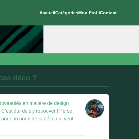
Accueil
Catégories
Mon Profil
Contact
nces déco ?
nouveautés en matière de design
. C'est dur de s'y retrouver ! Perso,
s pour un noob de la déco qui veut