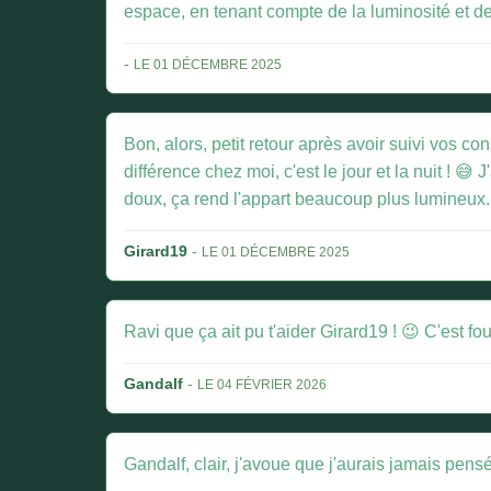
espace, en tenant compte de la luminosité et de
-
LE 01 DÉCEMBRE 2025
Bon, alors, petit retour après avoir suivi vos co
différence chez moi, c'est le jour et la nuit ! 
doux, ça rend l'appart beaucoup plus lumineux.
Girard19
-
LE 01 DÉCEMBRE 2025
Ravi que ça ait pu t'aider Girard19 ! 😉 C'est f
Gandalf
-
LE 04 FÉVRIER 2026
Gandalf, clair, j'avoue que j'aurais jamais pensé