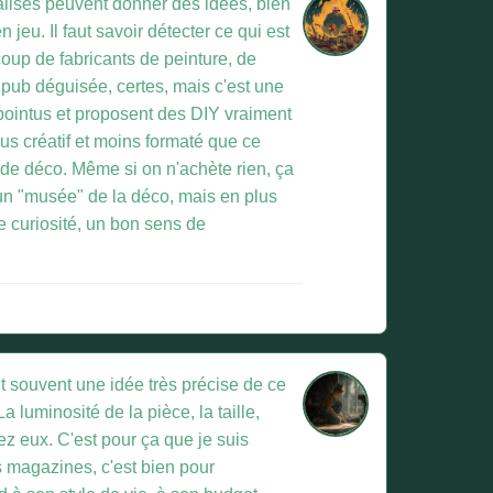
ialisés peuvent donner des idées, bien
 jeu. Il faut savoir détecter ce qui est
oup de fabricants de peinture, de
 pub déguisée, certes, mais c'est une
s pointus et proposent des DIY vraiment
s créatif et moins formaté que ce
 de déco. Même si on n'achète rien, ça
 un "musée" de la déco, mais en plus
 curiosité, un bon sens de
t souvent une idée très précise de ce
La luminosité de la pièce, la taille,
hez eux. C'est pour ça que je suis
s magazines, c'est bien pour