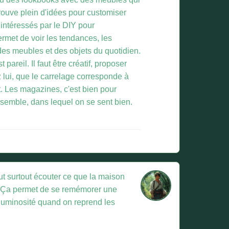
 trouve plein d'idées pour customiser
intéressés par le DIY pour
ermet de voir les tendances, les
des meubles et des objets du quotidien.
pareil. Il faut être créatif, proposer
ez lui, que le carrelage corresponde à
nct. Les magazines, c'est bien pour
ressemble, dans lequel on se sent bien.
faut surtout écouter ce que la maison
os. Ça permet de se remémorer une
 luminosité quand on reprend les