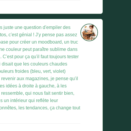
as juste une question d'empiler des
os, c'est génial ! J'y pense pas assez
e base pour créer un moodboard, un truc
Une couleur peut paraître sublime dans
C'est pour ça qu'il faut toujours tester
i disait que les couleurs chaudes
eurs froides (bleu, vert, violet)
 revenir aux magazines, je pense qu'il
es idées à droite à gauche, à les
 ressemble, qui nous fait sentir bien,
n intérieur qui reflète leur
onnêtes, les tendances, ça change tout