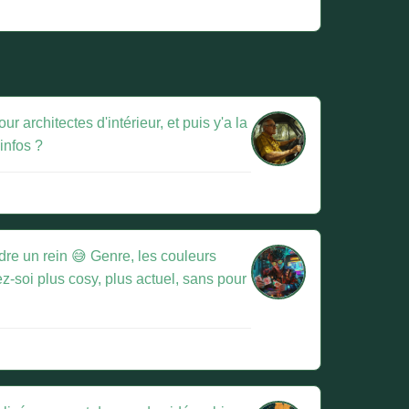
architectes d'intérieur, et puis y'a la
infos ?
dre un rein 😅 Genre, les couleurs
z-soi plus cosy, plus actuel, sans pour