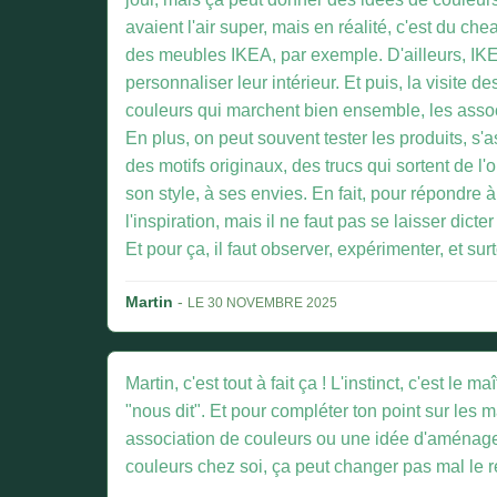
avaient l'air super, mais en réalité, c'est du che
des meubles IKEA, par exemple. D'ailleurs, IKE
personnaliser leur intérieur. Et puis, la visite
couleurs qui marchent bien ensemble, les assoc
En plus, on peut souvent tester les produits, s'as
des motifs originaux, des trucs qui sortent de l'
son style, à ses envies. En fait, pour répondre à 
l'inspiration, mais il ne faut pas se laisser dic
Et pour ça, il faut observer, expérimenter, et sur
Martin
-
LE 30 NOVEMBRE 2025
Martin, c'est tout à fait ça ! L'instinct, c'est 
"nous dit". Et pour compléter ton point sur les
association de couleurs ou une idée d'aménagem
couleurs chez soi, ça peut changer pas mal le re