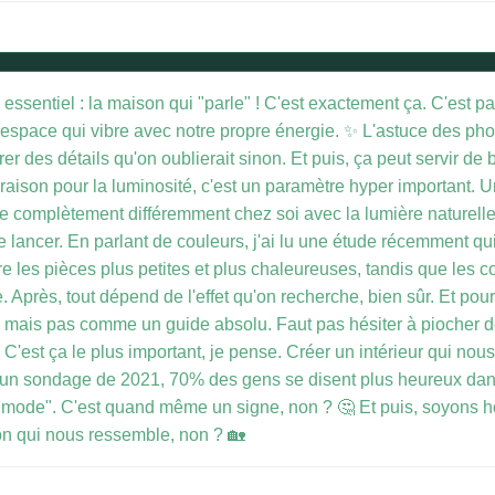
essentiel : la maison qui "parle" ! C'est exactement ça. C'est p
espace qui vibre avec notre propre énergie. ✨ L'astuce des phot
er des détails qu'on oublierait sinon. Et puis, ça peut servir d
s raison pour la luminosité, c'est un paramètre hyper important. 
re complètement différemment chez soi avec la lumière naturelle. 
se lancer. En parlant de couleurs, j'ai lu une étude récemment qu
 les pièces plus petites et plus chaleureuses, tandis que les coul
Après, tout dépend de l'effet qu'on recherche, bien sûr. Et pour
n, mais pas comme un guide absolu. Faut pas hésiter à piocher d
C'est ça le plus important, je pense. Créer un intérieur qui nous
 un sondage de 2021, 70% des gens se disent plus heureux dans u
a mode". C'est quand même un signe, non ? 🤔 Et puis, soyons h
ocon qui nous ressemble, non ? 🏡