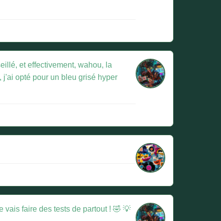
eillé, et effectivement, wahou, la
, j'ai opté pour un bleu grisé hyper
vais faire des tests de partout ! 🤣 💡