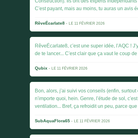
Construction). Ils ont des experts indépendants q
C'est payant, mais au moins, tu auras un avis éc
RêveÉcarlate8
-
LE 11 FÉVRIER 2026
RêveÉcarlate8, c'est une super idée, l'AQC ! J'y
de te lancer... C'est clair que ça vaut le coup 
Qubix
-
LE 11 FÉVRIER 2026
Bon, alors, j'ai suivi vos conseils (enfin, surtou
n'importe quoi, hein. Genre, l'étude de sol, c'es
ventilation... Bref, ça refroidit un peu, parce qu
SubAquaFlora65
-
LE 11 FÉVRIER 2026