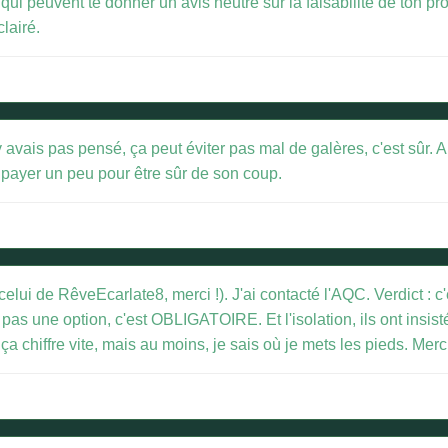
ui peuvent te donner un avis neutre sur la faisabilité de ton proje
lairé.
 avais pas pensé, ça peut éviter pas mal de galères, c'est sûr. A
de payer un peu pour être sûr de son coup.
t celui de RêveEcarlate8, merci !). J'ai contacté l'AQC. Verdict : c'
t pas une option, c'est OBLIGATOIRE. Et l'isolation, ils ont insist
e ça chiffre vite, mais au moins, je sais où je mets les pieds. Mer