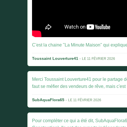
C'est la chaine "La Minute Maison" qui explique 
Toussaint Louverture41
-
LE 11 FÉVRIER 2026
Merci Toussaint Louverture41 pour le partage de l
faut se méfier des vendeurs de rêve, mais c'est 
SubAquaFlora65
-
LE 11 FÉVRIER 2026
Pour compléter ce qui a été dit, SubAquaFlora65