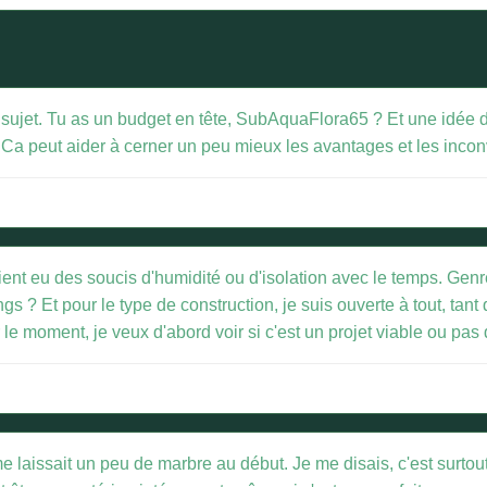
e sujet. Tu as un budget en tête, SubAquaFlora65 ? Et une idée du
 ? Ca peut aider à cerner un peu mieux les avantages et les inco
ient eu des soucis d'humidité ou d'isolation avec le temps. Genre
? Et pour le type de construction, je suis ouverte à tout, tant q
le moment, je veux d'abord voir si c'est un projet viable ou pas 
 laissait un peu de marbre au début. Je me disais, c'est surtou