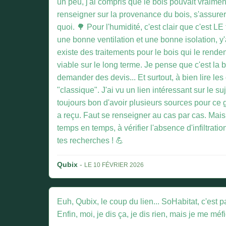
un peu, j'ai compris que le bois pouvait vraimen
renseigner sur la provenance du bois, s'assurer
quoi. 🌳 Pour l'humidité, c'est clair que c'est LE
une bonne ventilation et une bonne isolation, y'a
existe des traitements pour le bois qui le renden
viable sur le long terme. Je pense que c'est la
demander des devis... Et surtout, à bien lire l
"classique". J'ai vu un lien intéressant sur le su
toujours bon d'avoir plusieurs sources pour ce g
a reçu. Faut se renseigner au cas par cas. Mais 
temps en temps, à vérifier l'absence d'infiltrati
tes recherches ! 💪
Qubix
-
LE 10 FÉVRIER 2026
Euh, Qubix, le coup du lien... SoHabitat, c'est 
Enfin, moi, je dis ça, je dis rien, mais je me mé