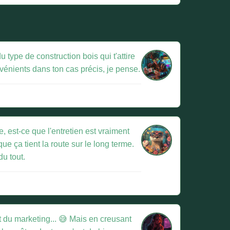
 type de construction bois qui t'attire
nvénients dans ton cas précis, je pense.
, est-ce que l'entretien est vraiment
ue ça tient la route sur le long terme.
du tout.
t du marketing... 😅 Mais en creusant