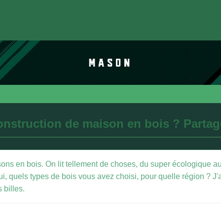
nstruction de maison en bois ? Partage
sons en bois. On lit tellement de choses, du super écologique au 
oui, quels types de bois vous avez choisi, pour quelle région ? 
 billes.