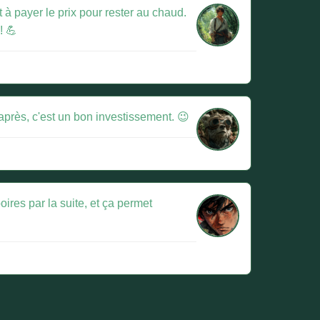
 à payer le prix pour rester au chaud.
! 💪
après, c'est un bon investissement. 😉
oires par la suite, et ça permet