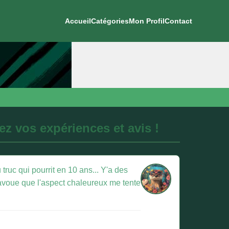
Accueil
Catégories
Mon Profil
Contact
z vos expériences et avis !
truc qui pourrit en 10 ans... Y'a des
J'avoue que l'aspect chaleureux me tente