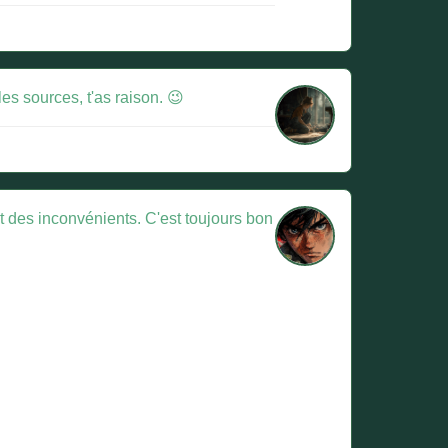
es sources, t'as raison. 😉
t des inconvénients. C'est toujours bon