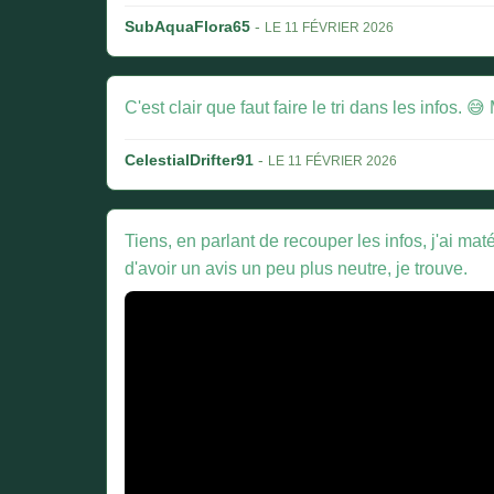
SubAquaFlora65
-
LE 11 FÉVRIER 2026
C'est clair que faut faire le tri dans les infos
CelestialDrifter91
-
LE 11 FÉVRIER 2026
Tiens, en parlant de recouper les infos, j'ai m
d'avoir un avis un peu plus neutre, je trouve.