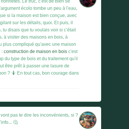
 honnêtes. Le truc, c'est de bien se
 l'argument écolo tombe un peu à l'eau,
nt que si la maison est bien conçue, avec
ant sur les détails, quoi. Et puis, il
u disais que tu voulais voir si c'était
, à visiter des maisons en bois, à
 peu plus compliqué qu'avec une maison
 :
construction de maison en bois
c'est
 du type de bois et du traitement qu'il
ut être prêt à passer une lasure de
n, non ? 🤷 En tout cas, bon courage dans
vont pas te dire les inconvénients, si ?
info... 🤔