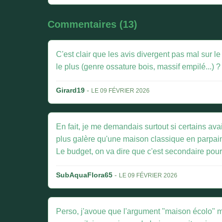
Commentaires (13)
C'est clair que les avis divergent pas mal sur l
le plus (genre ossature bois, massif empilé...)
Girard19
-
LE 09 FÉVRIER 2026
En fait, je me demandais surtout si certains ava
plus galère qu'une maison classique en parpaings 
Le budget, on va dire que c'est secondaire pour 
SubAquaFlora65
-
LE 09 FÉVRIER 2026
Perso, j'avoue que l'argument "maison écolo" me