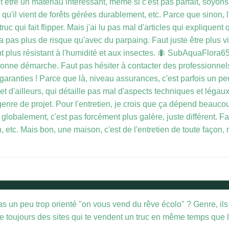
t être un matériau intéressant, même si c'est pas parfait, soyons
 qu'il vient de forêts gérées durablement, etc. Parce que sinon,
 truc qui fait flipper. Mais j'ai lu pas mal d'articles qui explique
 pas plus de risque qu'avec du parpaing. Faut juste être plus vigil
t plus résistant à l'humidité et aux insectes. 🐜 SubAquaFlora65, t
 bonne démarche. Faut pas hésiter à contacter des professionnels
es garanties ! Parce que là, niveau assurances, c'est parfois un
jet d'ailleurs, qui détaille pas mal d'aspects techniques et légaux
enre de projet. Pour l'entretien, je crois que ça dépend beaucoup
globalement, c'est pas forcément plus galère, juste différent. Fa
on, etc. Mais bon, une maison, c'est de l'entretien de toute faço
pas un peu trop orienté "on vous vend du rêve écolo" ? Genre, ils 
fie toujours des sites qui te vendent un truc en même temps que l'