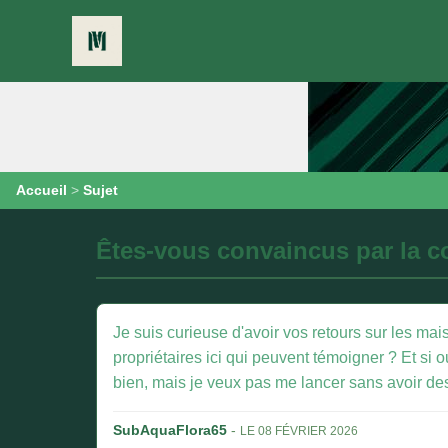
Accueil
>
Sujet
Êtes-vous convaincus par la co
Je suis curieuse d'avoir vos retours sur les mai
propriétaires ici qui peuvent témoigner ? Et si 
bien, mais je veux pas me lancer sans avoir des
SubAquaFlora65
-
LE 08 FÉVRIER 2026