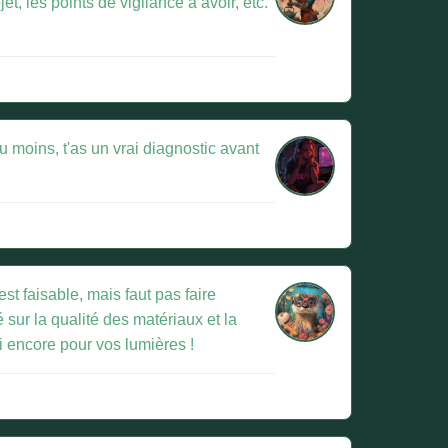
t, les points de vigilance à avoir, etc.
u moins, t'as un vrai diagnostic avant
est faisable, mais faut pas faire
é sur la qualité des matériaux et la
ci encore pour vos lumières !