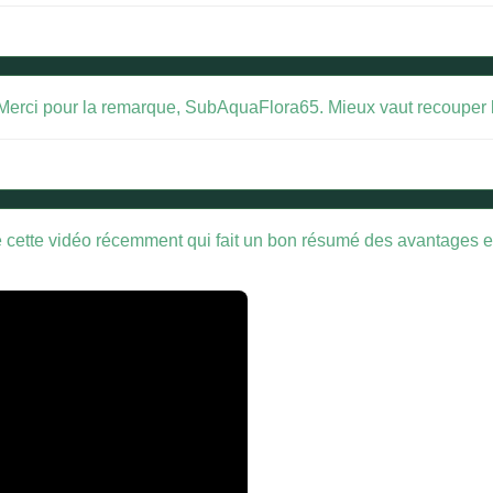
. 😅 Merci pour la remarque, SubAquaFlora65. Mieux vaut recouper l
até cette vidéo récemment qui fait un bon résumé des avantages e