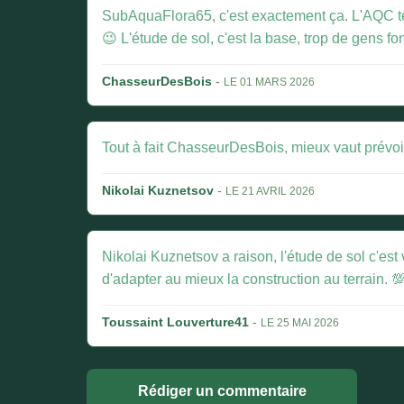
SubAquaFlora65, c'est exactement ça. L'AQC te do
😉 L'étude de sol, c'est la base, trop de gens f
ChasseurDesBois
-
LE 01 MARS 2026
Tout à fait ChasseurDesBois, mieux vaut prévoir
Nikolai Kuznetsov
-
LE 21 AVRIL 2026
Nikolai Kuznetsov a raison, l'étude de sol c'est
d'adapter au mieux la construction au terrain. 
Toussaint Louverture41
-
LE 25 MAI 2026
Rédiger un commentaire