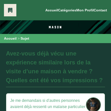
Accueil
Catégories
Mon Profil
Contact
Accueil
>
Sujet
Avez-vous déjà vécu une
expérience similaire lors de la
visite d'une maison à vendre ?
Quelles ont été vos impressions ?
Je me demandais si d'autres personnes
avaient déjà ressenti un malaise particulier