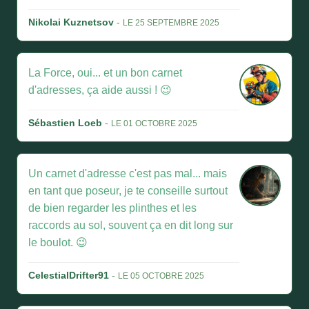
Nikolai Kuznetsov
-
LE 25 SEPTEMBRE 2025
La Force, oui... et un bon carnet
d'adresses, ça aide aussi ! 😉
Sébastien Loeb
-
LE 01 OCTOBRE 2025
Un carnet d'adresse c'est pas mal... mais
en tant que poseur, je te conseille surtout
de bien regarder les plinthes et les
raccords au sol, souvent ça en dit long sur
le boulot. 😉
CelestialDrifter91
-
LE 05 OCTOBRE 2025