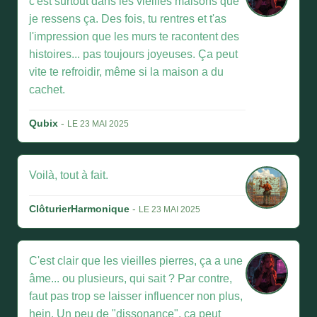
c'est surtout dans les vieilles maisons que
je ressens ça. Des fois, tu rentres et t'as
l'impression que les murs te racontent des
histoires... pas toujours joyeuses. Ça peut
vite te refroidir, même si la maison a du
cachet.
Qubix
-
LE 23 MAI 2025
Voilà, tout à fait.
ClôturierHarmonique
-
LE 23 MAI 2025
C'est clair que les vieilles pierres, ça a une
âme... ou plusieurs, qui sait ? Par contre,
faut pas trop se laisser influencer non plus,
hein. Un peu de "dissonance", ça peut