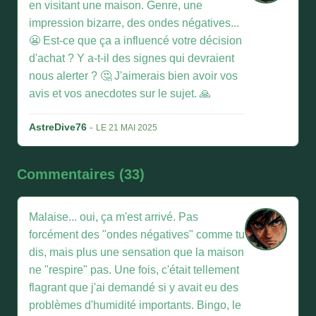
en visitant une maison. Genre, une
impression bizarre, des ondes négatives...
😬 Est-ce que ça a influencé votre décision
d'achat ? Y a-t-il des signes qui devraient
nous alerter ? 🤔 J'aimerais bien avoir vos
avis et vos anecdotes sur le sujet. 🙏
AstreDive76
-
LE 21 MAI 2025
Commentaires (33)
Malaise... oui, ça m'est arrivé. Pas
forcément des "ondes négatives" comme tu
dis, mais plus une sensation que la maison
ne "respire" pas. Une fois, c'était tellement
flagrant que j'ai demandé si y avait eu des
problèmes d'humidité importants. Bingo, le